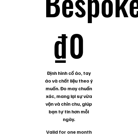
Bespok
0 ₫
₫
0
Định hình cổ áo, tay
áo và chất liệu theo ý
muốn. Đo may chuẩn
xác, mang lại sự vừa
vặn và chỉn chu, giúp
bạn tự tin hơn mỗi
ngày.
Valid for one month