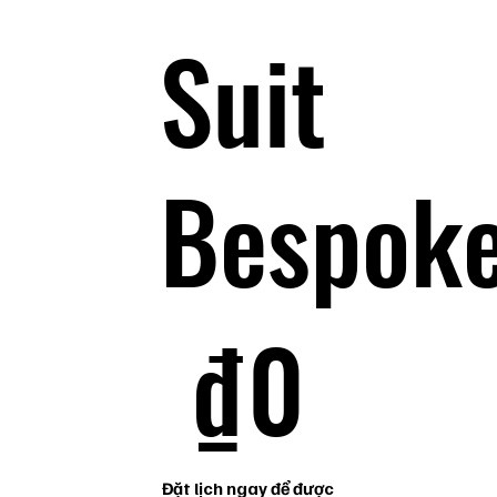
Suit
Bespok
0 ₫
₫
0
Đặt lịch ngay để được