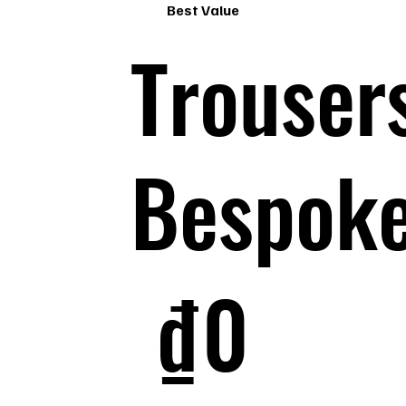
Best Value
Trouser
Bespok
0 ₫
₫
0