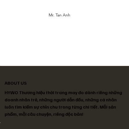
Mr. Tan Anh
ABOUT US
HYWO Thương hiệu thời trang may đo dành riêng những
doanh nhân trẻ, những người dẫn đầu, những cá nhân
luôn tìm kiếm sự chỉn chu trong từng chi tiết. Mỗi sản
phẩm, mỗi câu chuyện, riêng độc bản!