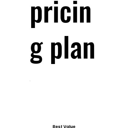
pricin
g plan
Best Value