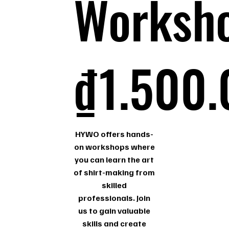
Worksh
1.500.000 ₫
₫
1.500
HYWO offers hands-
on workshops where
you can learn the art
of shirt-making from
skilled
professionals. Join
us to gain valuable
skills and create