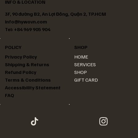
INFO & LOCATION
3F, 90 đường B2, An Lợi Đông, Quận 2, TP.HCM
info@hywovn.com
Tel: +84 969 905 904
POLICY
SHOP
HOME
Privacy Policy
SERVICES
Shipping & Returns
SHOP
Refund Policy
GIFT CARD
Terms & Conditions
Accessibility Statement
FAQ