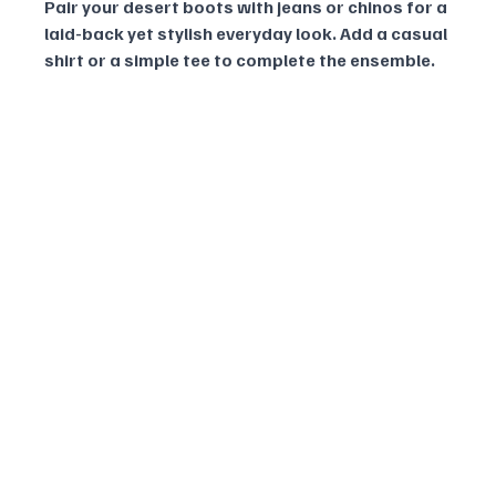
Pair your desert boots with jeans or chinos for a 
laid-back yet stylish everyday look. Add a casual 
shirt or a simple tee to complete the ensemble.