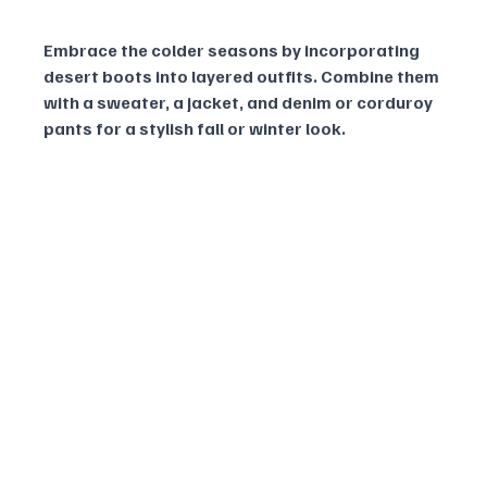
Embrace the colder seasons by incorporating 
desert boots into layered outfits. Combine them 
with a sweater, a jacket, and denim or corduroy 
pants for a stylish fall or winter look.