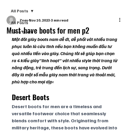
All Posts
Zoey
Nov 10, 2023
3 min read
All Posts
Must-have boots for men p2
Tổng quan
Một đôi giày boots nam dễ đi, dễ phối với nhiều trang 
phục luôn là cứu tinh nếu bạn không muốn đầu tư 
quá nhiều tiền vào giày. Chúng tôi sẽ giúp bạn chọn 
ra 4 kiểu giày"linh hoạt" với nhiều style thời trang từ 
năng động, trẻ trung đến lịch sự, sang trọng. Dưới 
đây là một số mẫu giày nam thời trang và thoải mái, 
phù hợp cho mọi dịp:
Desert Boots
Desert boots for men are a timeless and 
versatile footwear choice that seamlessly 
blends comfort with style. Originating from 
military heritage, these boots have evolved into 