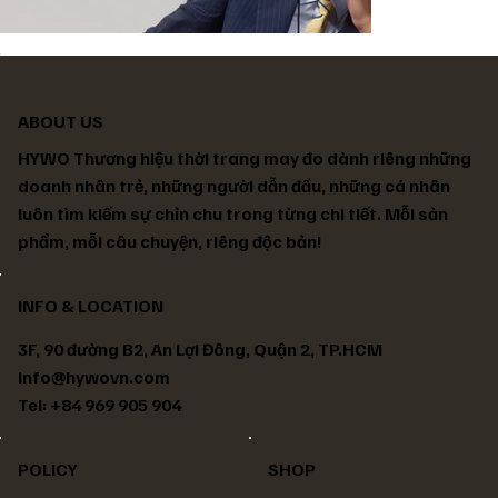
ABOUT US
HYWO Thương hiệu thời trang may đo dành riêng những
doanh nhân trẻ, những người dẫn đầu, những cá nhân
luôn tìm kiếm sự chỉn chu trong từng chi tiết. Mỗi sản
phẩm, mỗi câu chuyện, riêng độc bản!
INFO & LOCATION
3F, 90 đường B2, An Lợi Đông, Quận 2, TP.HCM
info@hywovn.com
Tel: +84 969 905 904
POLICY
SHOP