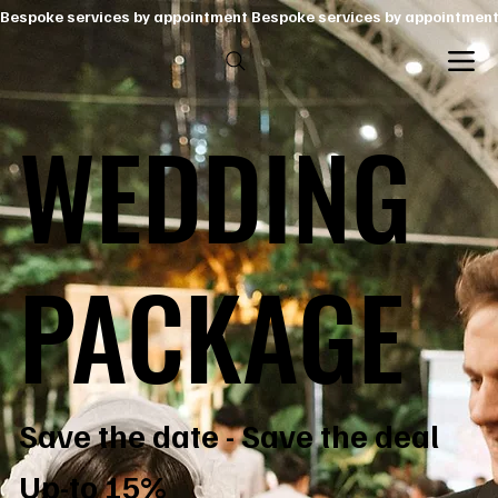
Bespoke services by appointment 
WEDDING
PACKAGE
Save the date - Save the deal
Up-to 15%