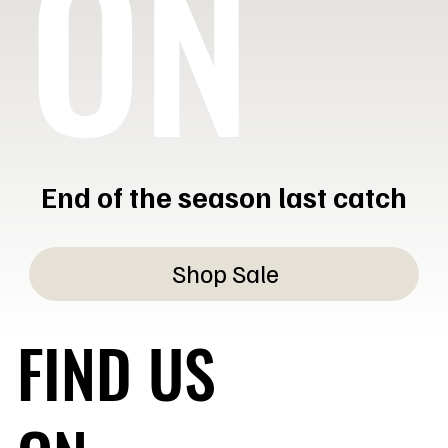
ON
End of the season last catch
Shop Sale
FIND US