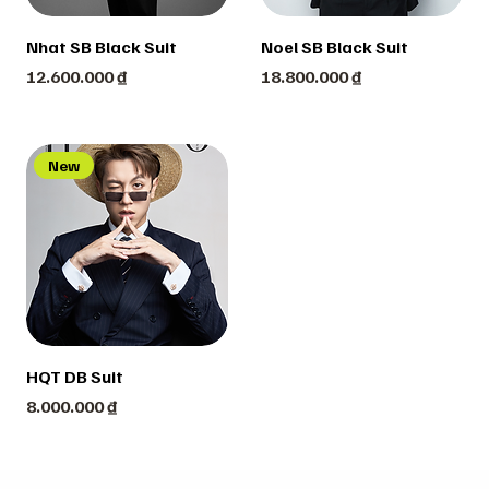
Nhat SB Black Suit
Noel SB Black Suit
Price
Price
12.600.000 ₫
18.800.000 ₫
New
HQT DB Suit
Price
8.000.000 ₫